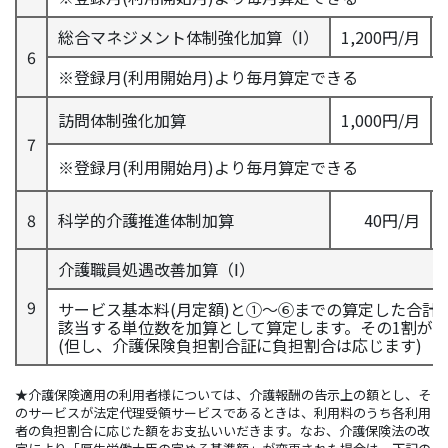
総合マネジメント体制強化加算（Ⅰ）
1,200円/月
6
※登録月(利用開始月)より毎月算定できる
訪問体制強化加算
1,000円/月
7
※登録月(利用開始月)より毎月算定できる
8
科学的介護推進体制加算
40円/月
介護職員処遇改善加算（Ⅰ）
9
サービス基本料(月定額)と①～⑥までの算定した合計単位
該当する単位数を加算として算定します。その1割が
(但し、介護保険負担割合証に負担割合は応じます)
★介護保険適用の利用者様については、介護報酬の告示上の額とし、そ
のサービスが法定代理受領サービスであるときは、利用料のうち各利用
者の負担割合に応じた額をお支払いいだきます。なお、介護保険法の改