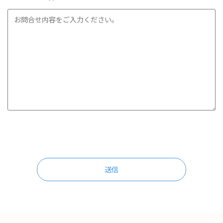
この
フィ
ール
ドは
空の
まま
にし
てく
ださ
い。