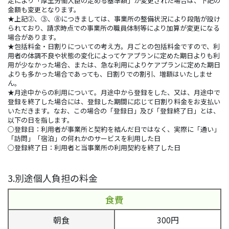
定により「厚生労働大臣の定める基準額」が変更された場合は、下記の
金額も変更となります。
★上記②、③、⑧につきましては、事業所の整備状況により段階が設け
られており、請求時点での事業所の職員体制等により加算が変更になる
場合があります。
★包括料金・日割りについての考え方。月ごとの包括料金ですので、利
用者の体調不良や状態の変化によってケアプランに定めた期日よりも利
用が少なかった場合、または、急な利用によりケアプランに定めた期日
よりも多かった場合であっても、日割りでの割引、増額はいたしませ
ん。
★月途中からの利用について。月途中から登録をした、又は、月途中で
登録を終了した場合には、登録した期間に応じて日割り料金をお支払い
いただきます。なお、この場合の「登録日」及び「登録終了日」とは、
以下の日を指します。
○登録日：利用者が事業所と契約を結んだ日ではなく、実際に「通い」
「訪問」「宿泊」の何れかのサービスを利用した日
○登録終了日：利用者と当事業所の利用契約を終了した日
3.別途個人負担の料金
食費
朝食
300円