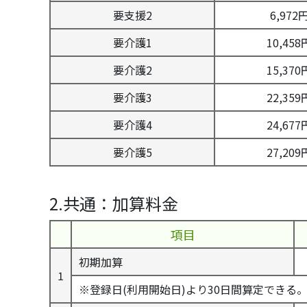
要支援2
6,972
要介護1
10,458
要介護2
15,370
要介護3
22,359
要介護4
24,677
要介護5
27,209
2.共通：加算料金
項目
初期加算
1
※登録日(利用開始日)より30日間算定できる