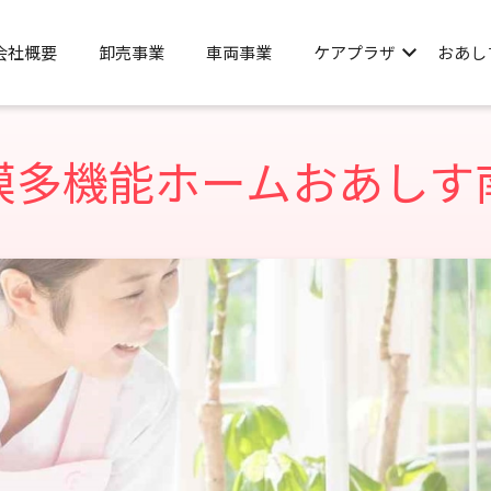
会社概要
卸売事業
車両事業
ケアプラザ
おあし
模多機能ホームおあしす