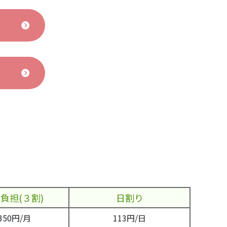
負担(３割)
日割り
,350円/月
113円/日