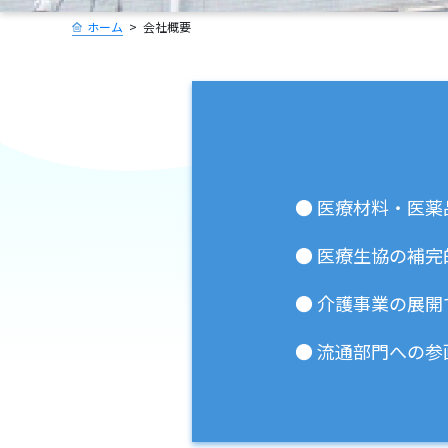
ホーム
会社概要
● 医療材料・医
● 医療生協の補
● 介護事業の展
● 流通部門への