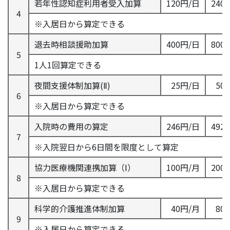
若年性認知症利用者受入加算
120円/日
240
4
※入居日から算定できる
退去時相談援助加算
400円/日
800
5
1人1回算定できる
夜間支援体制加算(Ⅱ)
25円/日
50
6
※入居日から算定できる
入院時の費用の算定
246円/日
492
7
※入院翌日から6日間を限度として算定
協力医療機関連携加算（Ⅰ）
100円/月
200
8
※入居日から算定できる
科学的介護推進体制加算
40円/月
80
9
※入居日から算定できる