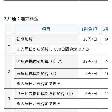
2.共通：加算料金
項目
1割負担
2割
初期加算
30円/日
60
1
※入居日から起算して30日間算定できる
医療連携体制加算（Ⅰ）ハ
37円/日
74
2
医療連携体制加算（Ⅱ）
5円/日
10
※入居日から算定できる
サービス提供体制強化加算（Ⅲ）
6円/日
12
3
※入居日から算定できる