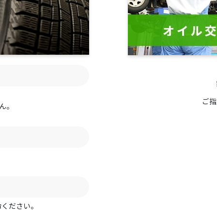
ご指
ん。
用命ください。