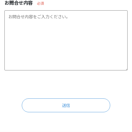
お問合せ内容
必須
この
フィ
ール
ドは
空の
まま
にし
てく
ださ