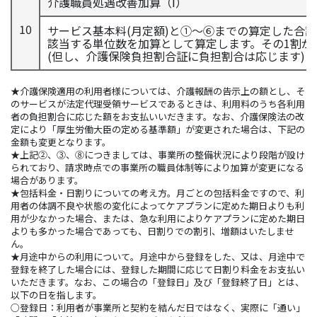
介護職員処遇改善加算（Ⅰ）
10
サービス基本料(月定額)と①～⑥までの算定した合計単位
該当する単位数を加算として算定します。その1割が
(但し、介護保険負担割合証に負担割合は応じます)
★介護保険適用の利用者様については、介護報酬の告示上の額とし、そ
のサービスが法定代理受領サービスであるときは、利用料のうち各利用
者の負担割合に応じた額をお支払いいだきます。なお、介護保険法の改
定により「厚生労働大臣の定める基準額」が変更された場合は、下記の
金額も変更となります。
★上記②、③、⑧につきましては、事業所の整備状況により段階が設け
られており、請求時点での事業所の職員体制等により加算が変更になる
場合があります。
★包括料金・日割りについての考え方。月ごとの包括料金ですので、利
用者の体調不良や状態の変化によってケアプランに定めた期日よりも利
用が少なかった場合、または、急な利用によりケアプランに定めた期日
よりも多かった場合であっても、日割りでの割引、増額はいたしませ
ん。
★月途中からの利用について。月途中から登録をした、又は、月途中で
登録を終了した場合には、登録した期間に応じて日割り料金をお支払い
いただきます。なお、この場合の「登録日」及び「登録終了日」とは、
以下の日を指します。
○登録日：利用者が事業所と契約を結んだ日ではなく、実際に「通い」