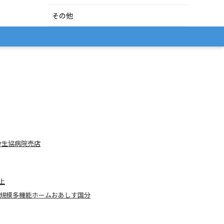
その他
分生協病院売店
上
規模多機能ホームおあしす国分