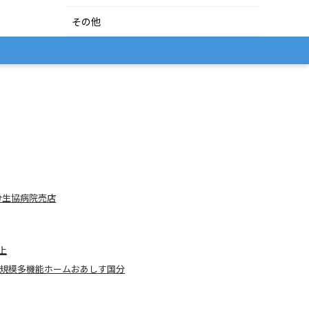
その他
分生協病院売店
上
規模多機能ホームおあしす国分